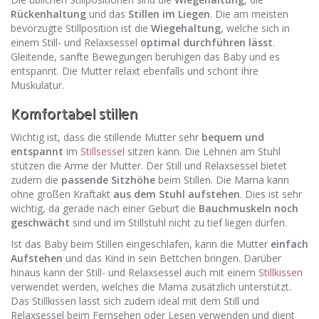
Rückenhaltung
und das
Stillen im Liegen
. Die am meisten
bevorzugte Stillposition ist die
Wiegehaltung
, welche sich in
einem Still- und Relaxsessel
optimal durchführen lässt
.
Gleitende, sanfte Bewegungen beruhigen das Baby und es
entspannt. Die Mutter relaxt ebenfalls und schont ihre
Muskulatur.
Komfortabel stillen
Wichtig ist, dass die stillende Mutter sehr
bequem und
entspannt
im
Stillsessel
sitzen kann. Die Lehnen am Stuhl
stützen die Arme der Mutter. Der Still und Relaxsessel bietet
zudem die
passende Sitzhöhe
beim Stillen. Die Mama kann
ohne großen Kraftakt
aus dem Stuhl aufstehen
. Dies ist sehr
wichtig, da gerade nach einer Geburt die
Bauchmuskeln noch
geschwächt
sind und im Stillstuhl nicht zu tief liegen dürfen.
Ist das Baby beim Stillen eingeschlafen, kann die Mutter
einfach
Aufstehen
und das Kind in sein Bettchen bringen. Darüber
hinaus kann der Still- und Relaxsessel auch mit einem
Stillkissen
verwendet werden, welches die Mama zusätzlich unterstützt.
Das Stillkissen lässt sich zudem ideal mit dem Still und
Relaxsessel beim Fernsehen oder Lesen verwenden und dient