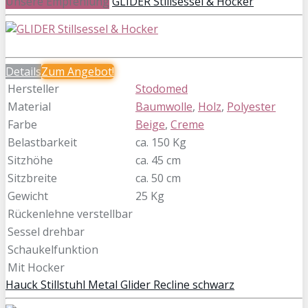
Unsere Empfehlung
GLIDER Stillsessel & Hocker
Details
Zum
Angebot!
Hersteller
Stodomed
Material
Baumwolle
,
Holz
,
Polyester
Farbe
Beige
,
Creme
Belastbarkeit
ca. 150 Kg
Sitzhöhe
ca. 45 cm
Sitzbreite
ca. 50 cm
Gewicht
25 Kg
Rückenlehne verstellbar
Sessel drehbar
Schaukelfunktion
Mit Hocker
Hauck Stillstuhl Metal Glider Recline schwarz