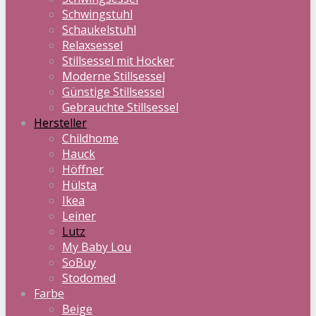
Schwingstuhl
Schaukelstuhl
Relaxsessel
Stillsessel mit Hocker
Moderne Stillsessel
Günstige Stillsessel
Gebrauchte Stillsessel
Hersteller
Childhome
Hauck
Höffner
Hülsta
Ikea
Leiner
Lutz
My Baby Lou
SoBuy
Stodomed
Farbe
Beige