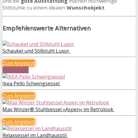
und die
gute Ausstattung
machen hochwertige
Stillstühle zu einem idealen
Wunschobjekt
.
Empfehlenswerte Alternativen
Schaukel und Stillstuhl Luxor
Zum
Angebot!
Preissieger
Ikea Pello Schwingsessel
Zum
Angebot!
Max Winzer® Stuhlsessel »Aspen« im Retrolook
Zum Angebot!
Relaxsessel im Landhausstil