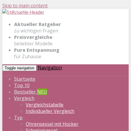
Skip to main content
Aktueller Ratgeber
zu wichtigen Fragen
Preisvergleiche
beliebter Modelle
Pure Entspannung
für Zuhause
Navigation
Toggle navigation
Startseite
Top 10
Bestseller
NEU
Vergleich
Vergleichstabelle
Individueller Vergleich
Typ
Ohrensessel mit Hocker
Schwingsessel