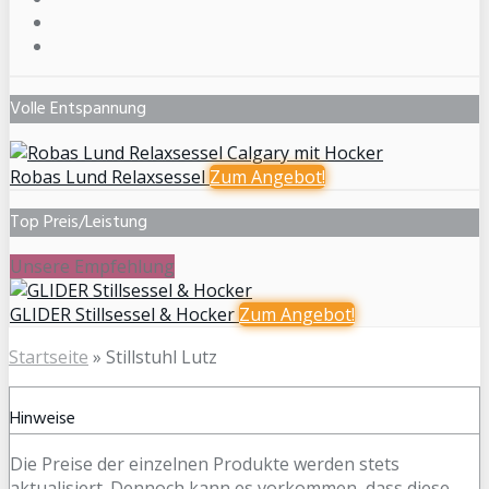
Volle Entspannung
Robas Lund Relaxsessel
Zum
Angebot!
Top Preis/Leistung
Unsere Empfehlung
GLIDER Stillsessel & Hocker
Zum
Angebot!
Startseite
»
Stillstuhl Lutz
Hinweise
Die Preise der einzelnen Produkte werden stets
aktualisiert. Dennoch kann es vorkommen, dass diese