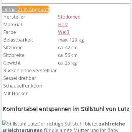
Details
Zum
Angebot!
Hersteller
Stodomed
Material
Holz
Farbe
Weiß
Belastbarkeit
max. 120 kg
Sitzhöhe
ca. 42 cm
Sitzbreite
ca. 56 cm
Gewicht
ca. 25 kg
Rückenlehne verstellbar
Sessel drehbar
Schaukelfunktion
Mit Hocker
Komfortabel entspannen im Stillstuhl von Lutz
Der richtige Stillstuhl bietet
zahlreiche
Erleichterungen
für die junge Mutter und ihr Baby.