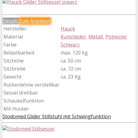
Details
Zum
Angebot!
Hersteller
Hauck
Material
Kunstleder
,
Metall
,
Polyester
Farbe
Schwarz
Belastbarkeit
max. 120 kg
Sitzhöhe
ca. 50 cm
Sitzbreite
ca. 72 cm
Gewicht
ca. 23 Kg
Rückenlehne verstellbar
Sessel drehbar
Schaukelfunktion
Mit Hocker
Stodomed Glider Stillstuhl mit Schwingfunktion