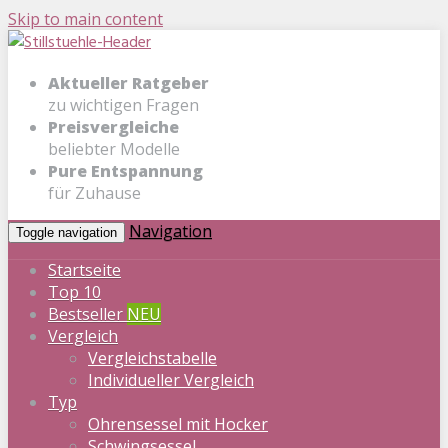
Skip to main content
Aktueller Ratgeber
zu wichtigen Fragen
Preisvergleiche
beliebter Modelle
Pure Entspannung
für Zuhause
Navigation
Toggle navigation
Startseite
Top 10
Bestseller
NEU
Vergleich
Vergleichstabelle
Individueller Vergleich
Typ
Ohrensessel mit Hocker
Schwingsessel