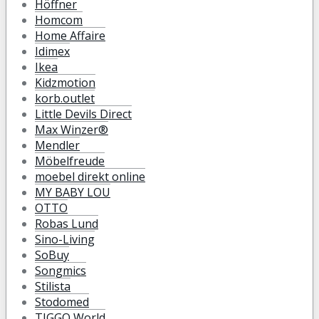
Höffner
Homcom
Home Affaire
Idimex
Ikea
Kidzmotion
korb.outlet
Little Devils Direct
Max Winzer®
Mendler
Möbelfreude
moebel direkt online
MY BABY LOU
OTTO
Robas Lund
Sino-Living
SoBuy
Songmics
Stilista
Stodomed
TIGGO World