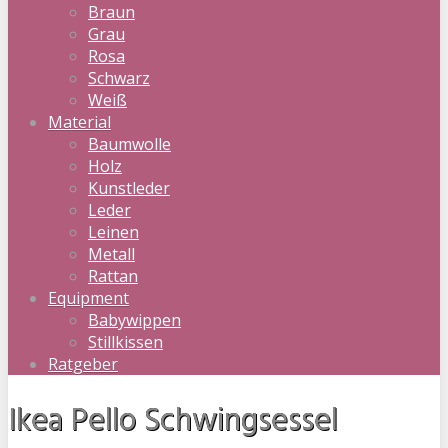
Braun
Grau
Rosa
Schwarz
Weiß
Material
Baumwolle
Holz
Kunstleder
Leder
Leinen
Metall
Rattan
Equipment
Babywippen
Stillkissen
Ratgeber
Ikea Pello Schwingsessel