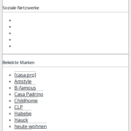
Soziale Netzwerke
Beliebte Marken
[casa.pro]
Amstyle
B-famous
Casa Padrino
Childhome
CLP
Habebe
Hauck
heute-wohnen