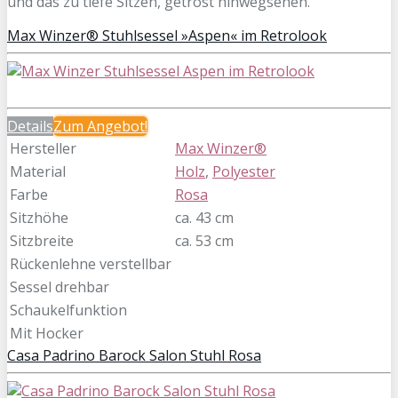
und das zu tiefe Sitzen, getrost hinwegsehen.
Max Winzer® Stuhlsessel »Aspen« im Retrolook
Details
Zum Angebot!
Hersteller
Max Winzer®
Material
Holz
,
Polyester
Farbe
Rosa
Sitzhöhe
ca. 43 cm
Sitzbreite
ca. 53 cm
Rückenlehne verstellbar
Sessel drehbar
Schaukelfunktion
Mit Hocker
Casa Padrino Barock Salon Stuhl Rosa