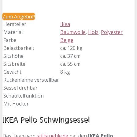
Zum
Angebot!
Hersteller
Ikea
Material
Baumwolle
,
Holz
,
Polyester
Farbe
Beige
Belastbarkeit
ca. 120 kg
Sitzhöhe
ca. 37 cm
Sitzbreite
ca. 55 cm
Gewicht
8 kg
Rückenlehne verstellbar
Sessel drehbar
Schaukelfunktion
Mit Hocker
IKEA Pello Schwingsessel
Das Team von
stillstuehle.de
hat den
IKEA Pello