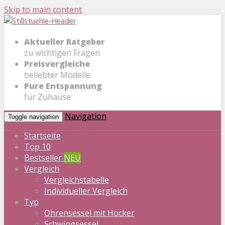
Skip to main content
Aktueller Ratgeber
zu wichtigen Fragen
Preisvergleiche
beliebter Modelle
Pure Entspannung
für Zuhause
Navigation
Toggle navigation
Startseite
Top 10
Bestseller
NEU
Vergleich
Vergleichstabelle
Individueller Vergleich
Typ
Ohrensessel mit Hocker
Schwingsessel