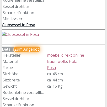
Rückenlehne verstellbar
Sessel drehbar
Schaukelfunktion
Mit Hocker
Clubsessel in Rosa
Details
Zum
Angebot!
Hersteller
moebel direkt online
Material
Baumwolle
,
Holz
Farbe
Rosa
Sitzhöhe
ca. 46 cm
Sitzbreite
ca. 44 cm
Gewicht
ca. 16 Kg
Rückenlehne verstellbar
Sessel drehbar
Schaukelfunktion