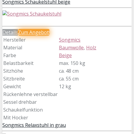
Songmics Schaukelstuhl beige
Details
Zum
Angebot!
Hersteller
Songmics
Material
Baumwolle
,
Holz
Farbe
Beige
Belastbarkeit
max. 150 kg
Sitzhöhe
ca. 48 cm
Sitzbreite
ca. 55 cm
Gewicht
12 kg
Rückenlehne verstellbar
Sessel drehbar
Schaukelfunktion
Mit Hocker
Songmics Relaxstuhl in grau