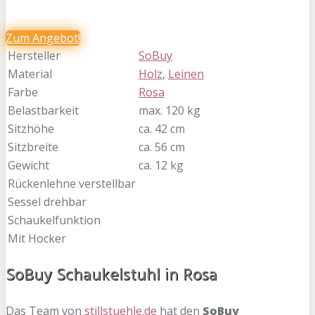
Zum
Angebot!
Hersteller
SoBuy
Material
Holz
,
Leinen
Farbe
Rosa
Belastbarkeit
max. 120 kg
Sitzhöhe
ca. 42 cm
Sitzbreite
ca. 56 cm
Gewicht
ca. 12 kg
Rückenlehne verstellbar
Sessel drehbar
Schaukelfunktion
Mit Hocker
SoBuy Schaukelstuhl in Rosa
Das Team von
stillstuehle.de
hat den
SoBuy