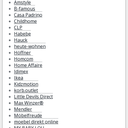
Amstyle
B-famous
Casa Padrino
Childhome
CLP
Habebe
Hauck
heute-wohnen
Höffner
Homcom
Home Affaire
Idimex
Ikea
Kidzmotion
korb.outlet
Little Devils Direct
Max Winzer®
Mendler
Möbelfreude
moebel direkt online
MY BABY LOU