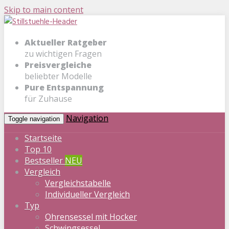
Skip to main content
Aktueller Ratgeber
zu wichtigen Fragen
Preisvergleiche
beliebter Modelle
Pure Entspannung
für Zuhause
Navigation
Toggle navigation
Startseite
Top 10
Bestseller
NEU
Vergleich
Vergleichstabelle
Individueller Vergleich
Typ
Ohrensessel mit Hocker
Schwingsessel