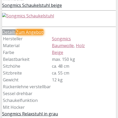
Songmics Schaukelstuhl beige
Details
Zum
Angebot!
Hersteller
Songmics
Material
Baumwolle
,
Holz
Farbe
Beige
Belastbarkeit
max. 150 kg
Sitzhöhe
ca. 48 cm
Sitzbreite
ca. 55 cm
Gewicht
12 kg
Rückenlehne verstellbar
Sessel drehbar
Schaukelfunktion
Mit Hocker
Songmics Relaxstuhl in grau