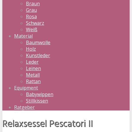
Braun
Grau
Rosa
Schwarz
Weiß
Material
Baumwolle
Holz
Kunstleder
Leder
Leinen
Metall
Rattan
Equipment
Babywippen
Stillkissen
Ratgeber
Relaxsessel Pescatori II