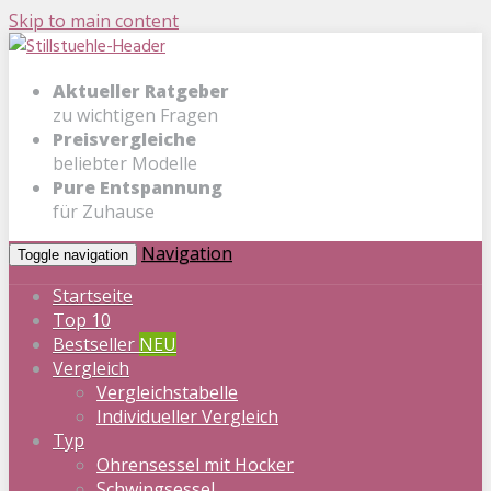
Skip to main content
Aktueller Ratgeber
zu wichtigen Fragen
Preisvergleiche
beliebter Modelle
Pure Entspannung
für Zuhause
Navigation
Toggle navigation
Startseite
Top 10
Bestseller
NEU
Vergleich
Vergleichstabelle
Individueller Vergleich
Typ
Ohrensessel mit Hocker
Schwingsessel