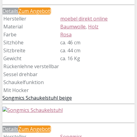
Details
Zum
Angebot!
Hersteller
moebel direkt online
Material
Baumwolle
,
Holz
Farbe
Rosa
Sitzhöhe
ca. 46 cm
Sitzbreite
ca. 44 cm
Gewicht
ca. 16 Kg
Rückenlehne verstellbar
Sessel drehbar
Schaukelfunktion
Mit Hocker
Songmics Schaukelstuhl beige
Details
Zum
Angebot!
Hersteller
Songmics