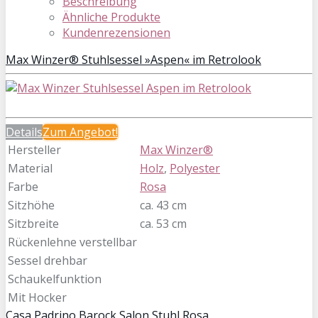
Beschreibung
Ähnliche Produkte
Kundenrezensionen
Max Winzer® Stuhlsessel »Aspen« im Retrolook
Details
Zum Angebot!
Hersteller
Max Winzer®
Material
Holz
,
Polyester
Farbe
Rosa
Sitzhöhe
ca. 43 cm
Sitzbreite
ca. 53 cm
Rückenlehne verstellbar
Sessel drehbar
Schaukelfunktion
Mit Hocker
Casa Padrino Barock Salon Stuhl Rosa