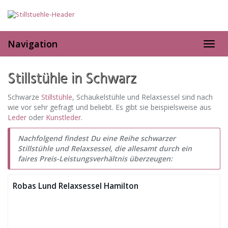
Skip
to
main
content
Navigation
Toggl
navig
Stillstühle in Schwarz
Schwarze
Stillstühle
, Schaukelstühle und Relaxsessel sind nach
wie vor sehr gefragt und beliebt. Es gibt sie beispielsweise aus
Leder
oder
Kunstleder
.
Nachfolgend findest Du eine Reihe schwarzer
Stillstühle und Relaxsessel, die allesamt durch ein
faires Preis-Leistungsverhältnis überzeugen:
Robas Lund Relaxsessel Hamilton