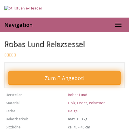
Skip
to
main
content
Navigation
Toggl
navig
Robas Lund Relaxsessel
Zum
Angebot!
Hersteller
Robas Lund
Material
Holz
,
Leder
,
Polyester
Farbe
Beige
Belastbarkeit
max. 150 kg
Sitzhöhe
ca. 45 - 48 cm