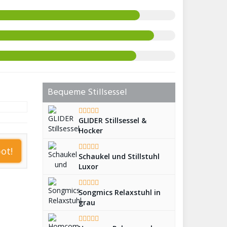
Bequeme Stillsessel
GLIDER Stillsessel &
Hocker
ot!
Schaukel und Stillstuhl
Luxor
Songmics Relaxstuhl in
grau