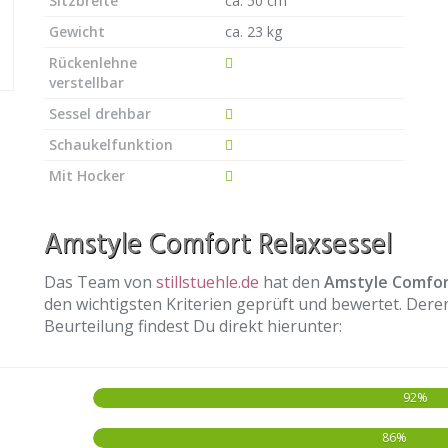
Sitzbreite
ca. 50 cm
Gewicht
ca. 23 kg
Rückenlehne
verstellbar
Sessel drehbar
Schaukelfunktion
Mit Hocker
Amstyle Comfort Relaxsessel
Das Team von
stillstuehle.de
hat den
Amstyle Comfor
den wichtigsten Kriterien geprüft und bewertet. Der
Beurteilung findest Du direkt hierunter:
92%
86%