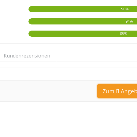
90%
94%
89%
Kundenrezensionen
Zum
Angeb