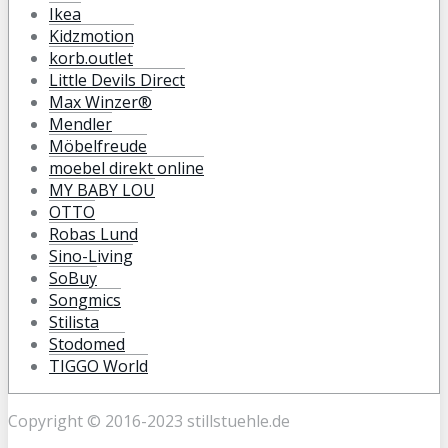
Ikea
Kidzmotion
korb.outlet
Little Devils Direct
Max Winzer®
Mendler
Möbelfreude
moebel direkt online
MY BABY LOU
OTTO
Robas Lund
Sino-Living
SoBuy
Songmics
Stilista
Stodomed
TIGGO World
Copyright © 2016-2023 stillstuehle.de