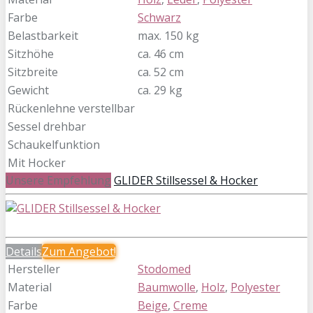
Farbe
Schwarz
Belastbarkeit
max. 150 kg
Sitzhöhe
ca. 46 cm
Sitzbreite
ca. 52 cm
Gewicht
ca. 29 kg
Rückenlehne verstellbar
Sessel drehbar
Schaukelfunktion
Mit Hocker
Unsere Empfehlung
GLIDER Stillsessel & Hocker
Details
Zum
Angebot!
Hersteller
Stodomed
Material
Baumwolle
,
Holz
,
Polyester
Farbe
Beige
,
Creme