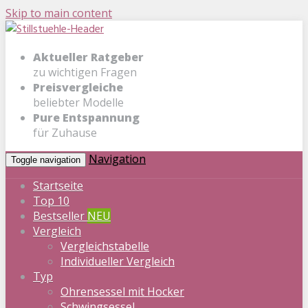
Skip to main content
Aktueller Ratgeber
zu wichtigen Fragen
Preisvergleiche
beliebter Modelle
Pure Entspannung
für Zuhause
Navigation
Toggle navigation
Startseite
Top 10
Bestseller
NEU
Vergleich
Vergleichstabelle
Individueller Vergleich
Typ
Ohrensessel mit Hocker
Schwingsessel