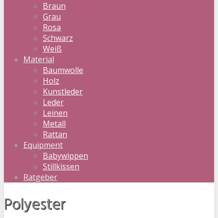
Braun
Grau
Rosa
Schwarz
Weiß
Material
Baumwolle
Holz
Kunstleder
Leder
Leinen
Metall
Rattan
Equipment
Babywippen
Stillkissen
Ratgeber
Polyester