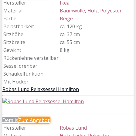
Hersteller
Ikea
Material
Baumwolle
,
Holz
,
Polyester
Farbe
Beige
Belastbarkeit
ca. 120 kg
Sitzhöhe
ca. 37 cm
Sitzbreite
ca. 55 cm
Gewicht
8 kg
Rückenlehne verstellbar
Sessel drehbar
Schaukelfunktion
Mit Hocker
Robas Lund Relaxsessel Hamilton
Details
Zum
Angebot!
Hersteller
Robas Lund
Material
Holz
,
Leder
,
Polyester