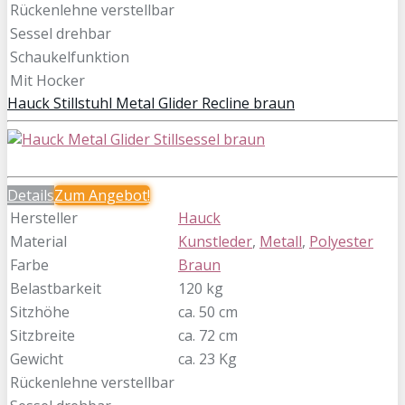
Rückenlehne verstellbar
Sessel drehbar
Schaukelfunktion
Mit Hocker
Hauck Stillstuhl Metal Glider Recline braun
Details
Zum
Angebot!
Hersteller
Hauck
Material
Kunstleder
,
Metall
,
Polyester
Farbe
Braun
Belastbarkeit
120 kg
Sitzhöhe
ca. 50 cm
Sitzbreite
ca. 72 cm
Gewicht
ca. 23 Kg
Rückenlehne verstellbar