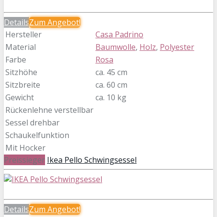
Details
Zum
Angebot!
Hersteller
Casa Padrino
Material
Baumwolle
,
Holz
,
Polyester
Farbe
Rosa
Sitzhöhe
ca. 45 cm
Sitzbreite
ca. 60 cm
Gewicht
ca. 10 kg
Rückenlehne verstellbar
Sessel drehbar
Schaukelfunktion
Mit Hocker
Preissieger
Ikea Pello Schwingsessel
Details
Zum
Angebot!