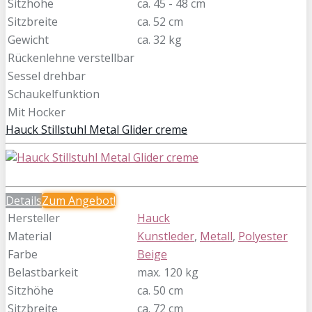
Sitzhöhe
ca. 45 - 48 cm
Sitzbreite
ca. 52 cm
Gewicht
ca. 32 kg
Rückenlehne verstellbar
Sessel drehbar
Schaukelfunktion
Mit Hocker
Hauck Stillstuhl Metal Glider creme
Details
Zum
Angebot!
Hersteller
Hauck
Material
Kunstleder
,
Metall
,
Polyester
Farbe
Beige
Belastbarkeit
max. 120 kg
Sitzhöhe
ca. 50 cm
Sitzbreite
ca. 72 cm