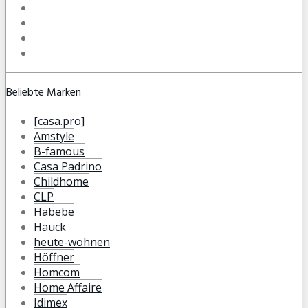
Beliebte Marken
[casa.pro]
Amstyle
B-famous
Casa Padrino
Childhome
CLP
Habebe
Hauck
heute-wohnen
Höffner
Homcom
Home Affaire
Idimex